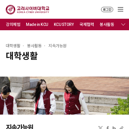
로그인
강의체험
Made in KCU
KCU STORY
국제협력
봉사활동
문화
대학생활
봉사활동
지속가능원
대학생활
지속가능원