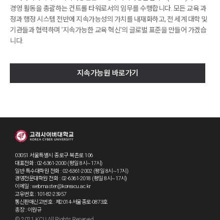
경영 활동을 총괄하는 컨트롤 타워로서의 임무를 수행합니다. 모든 교육 과
정과 행정 시스템 전반에 지속가능성의 가치를 내재화하고, 전 세계 대학 및
기관들과 협력하며 '지속가능한 교육 혁신'의 글로벌 표준을 만들어 가겠습
니다.
지속가능원 바로가기
03051 서울특별시 종로구 북촌로 106
대표전화 : 02-6361-2000 (평일 8시~17시)
일반·특수대학원 전화 : 02-6361-2002 (평일 8시~17시)
경영전문대학원 전화 : 02-6361-2018 (평일 8시~17시)
이메일 : webmaster@koreacu.ac.kr
고유번호 : 101-82-23957
통신판매신고번호 : 제2014-서울종로-0873호
총장 : 이원규
© 2021 KCU All Rights Reserved.