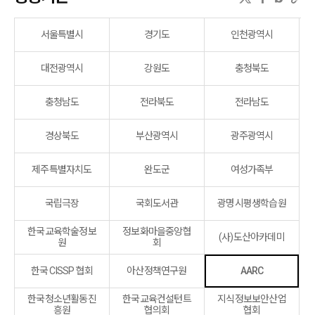
서울특별시
경기도
인천광역시
대전광역시
강원도
충청북도
충청남도
전라북도
전라남도
경상북도
부산광역시
광주광역시
제주특별자치도
완도군
여성가족부
국립극장
국회도서관
광명시평생학습원
한국교육학술정보
정보화마을중앙협
(사)도산아카데미
원
회
한국 CISSP 협회
아산정책연구원
AARC
한국청소년활동진
한국교육컨설턴트
지식정보보안산업
흥원
협의회
협회