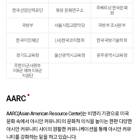
주베트남 한국문화
한국산업인력공단
동암 문화연구소
원
국방부
서울시립교향악당
국방부 조사본부
한국이민재단
(사)한국코치협회
한국국방기술학회
경기도교육청
울산광역시교육청
광주광역시교육청
주한미군사령부
미8군 예하 미8군
지원단
AARC
AARC(Asian American Resource Center)는 비영리 기관으로 미국
문화 속에서
아시안 커뮤니티의 문화적 의식을 높이는 한편 다양한
아시안 커뮤니티 사이의 원활한
커뮤니케이션을 통해 아시안 커뮤
니티를 강화하는 일을 하고 있습니다.