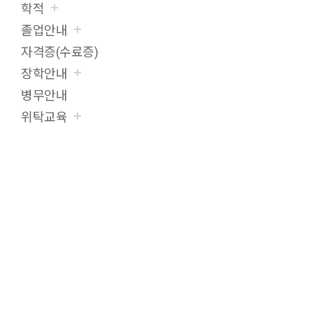
학적
졸업안내
자격증(수료증)
장학안내
병무안내
위탁교육