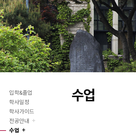
수업
입학&졸업
X(트위터)
페이스북
네이버블로그
URL 복사
프린트
학사일정
학사가이드
전공안내
수업