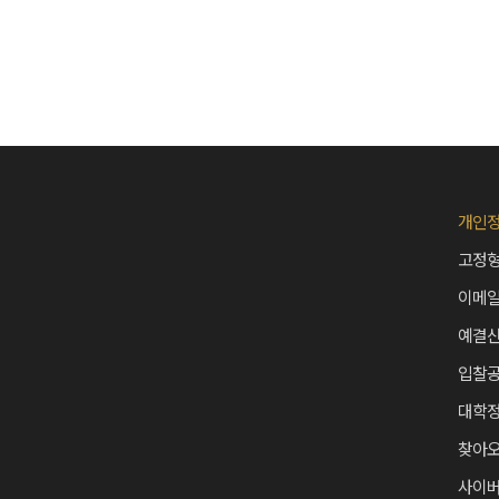
개인
고정형
이메
예결
입찰
대학
찾아
사이