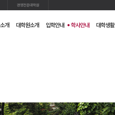
경영전문대학원
소개
대학원소개
입학안내
학사안내
대학생활
인스타
발전기금
검색
사이트맵