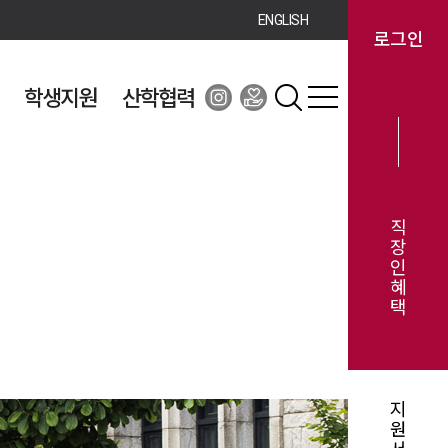
ENGLISH
로그인
학생지원
산학협력
직
장
인
혜
택
지
원