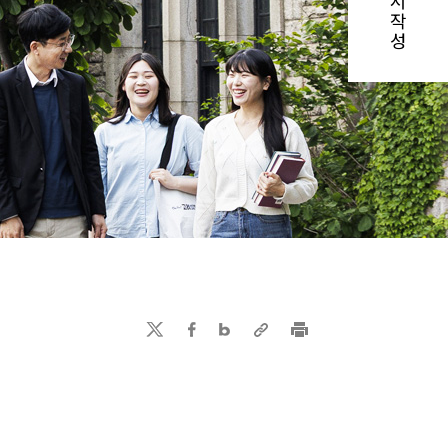
서
작
성