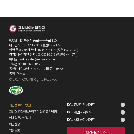
03051 서울특별시 종로구 북촌로 106
대표전화 : 02-6361-2000 (평일 8시~17시)
일반·특수대학원 전화 : 02-6361-2002 (평일 8시~17시)
경영전문대학원 전화 : 02-6361-2018 (평일 8시~17시)
이메일 : webmaster@koreacu.ac.kr
고유번호 : 101-82-23957
통신판매신고번호 : 제2014-서울종로-0873호
총장 : 이원규
© 2021 KCU All Rights Reserved.
KCU 관련기관 사이트
개인정보처리방침
고정형 영상정보처리기기 운영·관리방침
KCU 패밀리 사이트
이메일무단수집거부
KCU 사회공헌 사이트
예결산공고
입찰공고
원격지원서비스