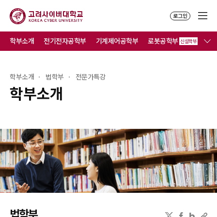
로그인
학부소개
전기전자공학부
기계제어공학부
로봇공학부
컴
신설학부
학부소개
법학부
전문가특강
학부소개
법학부