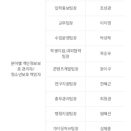
입학홍보팀장
조성관
교무팀장
이지영
수업운영팀장
박성하
학생지원, 대외협력
곽승우
팀장
분야별 개인정보보
호 관리자/
콘텐츠개발팀장
장이구
청소년보호 책임자
연구지원팀장
전혜근
총무관리팀장
최정권
행정지원팀장
엄혜선
가이딩허브팀장
심재훈