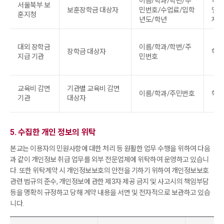
이름/학과/학번/주
국가
서울북부 보
보훈장학금 대상자
민번호/수업료/입학
및 
훈지청
년도/학년
제2
대외 장학금
이름/학과/학번/주
장학금 대상자
학칙
지급 기관
민번호
교육비 감면
기관별 교육비 감면
이름/학과/주민번호
학칙
기관
대상자
5. 수집한 개인 정보의 위탁
본교는 이용자의 민원사항에 대한 처리 등 원활한 업무 수행을 위하여 다음
과 같이 개인정보 취급 업무를 외부 전문업체에 위탁하여 운영하고 있습니
다.
또한 위탁계약 시 개인정보보호의 안전을 기하기 위하여 개인정보보호
관련 법규의 준수, 개인정보에 관한 제3자 제공 금지 및 사고시의 책임부담
등을 명확히 규정하고
당해 계약 내용을 서면 및 전자적으로 보관하고 있습
니다.