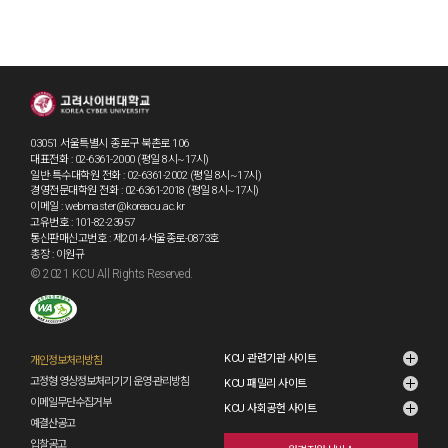
03051 서울특별시 종로구 북촌로 106
대표전화 : 02-6361-2000 (평일 8시~17시)
일반·특수대학원 전화 : 02-6361-2002 (평일 8시~17시)
경영전문대학원 전화 : 02-6361-2018 (평일 8시~17시)
이메일 : webmaster@koreacu.ac.kr
고유번호 : 101-82-23957
통신판매신고번호 : 제2014-서울종로-0873호
총장 : 이원규
© 2021 KCU All Rights Reserved.
KCU 관련기관 사이트
개인정보처리방침
고정형 영상정보처리기기 운영·관리방침
KCU 패밀리 사이트
이메일무단수집거부
KCU 사회공헌 사이트
예결산공고
입찰공고