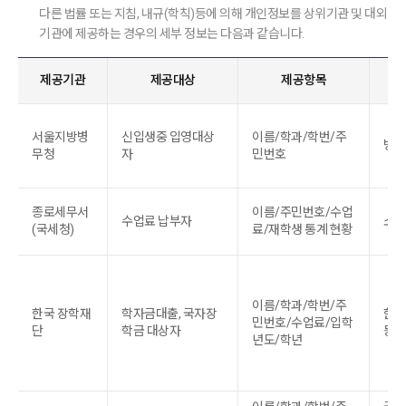
다른 법률 또는 지침, 내규(학칙)등에 의해 개인정보를 상위기관 및 대외
기관에 제공하는 경우의 세부 정보는 다음과 같습니다.
제공기관
제공대상
제공항목
서울지방병
신입생중 입영대상
이름/학과/학번/주
병역
무청
자
민번호
종로세무서
이름/주민번호/수업
수업료 납부자
소득
(국세청)
료/재학생 통계 현황
이름/학과/학번/주
한국 장학재
학자금대출, 국자장
한국
민번호/수업료/입학
단
학금 대상자
등에
년도/학년