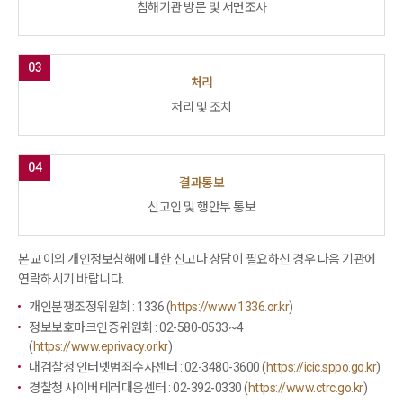
침해기관 방문 및 서면조사
03
처리
처리 및 조치
04
결과통보
신고인 및 행안부 통보
본교 이외 개인정보침해에 대한 신고나 상담이 필요하신 경우 다음 기관에
연락하시기 바랍니다.
개인분쟁조정위원회 :
1336
(
https://www.1336.or.kr
)
정보보호마크인증위원회 :
02-580-0533~4
(
https://www.eprivacy.or.kr
)
대검찰청 인터넷범죄수사센터 :
02-3480-3600
(
https://icic.sppo.go.kr
)
경찰청 사이버테러대응센터 :
02-392-0330
(
https://www.ctrc.go.kr
)