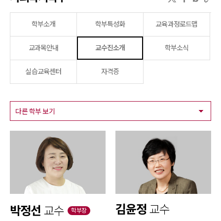
학부소개
학부특성화
교육과정로드맵
교과목안내
교수진소개
학부소식
실습교육센터
자격증
김윤정
교수
박정선
교수
학부장