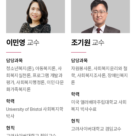
이민영
교수
조기원
교수
담당과목
담당과목
청소년복지(론), 아동복지론, 사
자원봉사론, 사회복지윤리와 철
회복지실천론, 프로그램 개발과
학, 사회복지조사론, 장애인복지
평가, 사회복지행정론, 이민·다문
론
화가족복지론
학력
학력
미국 앨러배마주립대학교 사회
University of Bristol 사회복지학
복지 박사수료
박사
현직
현직
고려사이버대학교 겸임교수