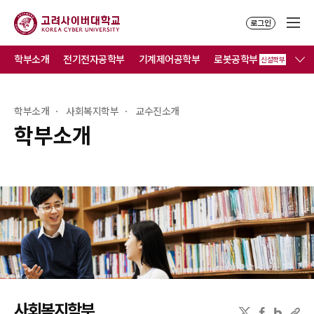
로그인
학부소개
전기전자공학부
기계제어공학부
로봇공학부
컴
신설학부
학부소개
사회복지학부
교수진소개
학부소개
사회복지학부