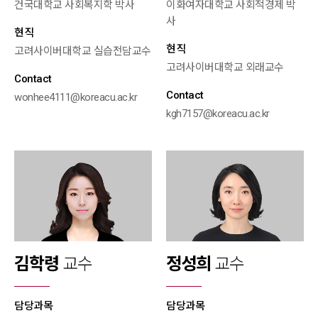
건국대학교 사회복지학 박사
이화여자대학교 사회적경제 박
사
현직
현직
고려사이버대학교 실습전담교수
고려사이버대학교 외래교수
Contact
Contact
wonhee4111@koreacu.ac.kr
kgh7157@koreacu.ac.kr
김학령
교수
정성희
교수
담당과목
담당과목