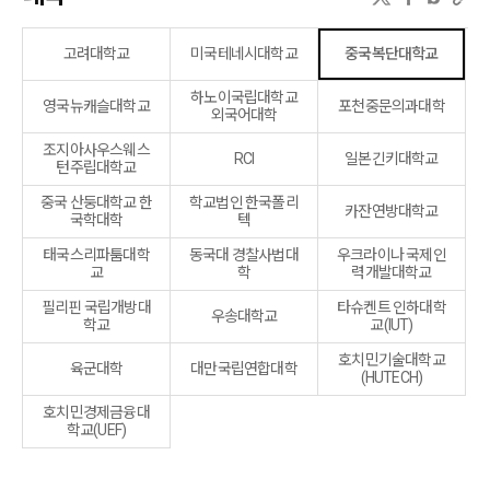
고려대학교
미국테네시대학교
중국복단대학교
하노이국립대학교
영국뉴캐슬대학교
포천중문의과대학
외국어대학
조지아사우스웨스
RCI
일본긴키대학교
턴주립대학교
중국 산둥대학교 한
학교법인 한국폴리
카잔연방대학교
국학대학
텍
태국스리파툼대학
동국대 경찰사법대
우크라이나 국제인
교
학
력개발대학교
필리핀 국립개방대
타슈켄트 인하대학
우송대학교
학교
교(IUT)
호치민기술대학교
육군대학
대만국립연합대학
(HUTECH)
호치민경제금융대
학교(UEF)