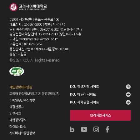
03051 서울특별시 종로구 북촌로 106
대표전화 : 02-6361-2000 (평일 8시~17시)
일반·특수대학원 전화 : 02-6361-2002 (평일 8시~17시)
경영전문대학원 전화 : 02-6361-2018 (평일 8시~17시)
이메일 : webmaster@koreacu.ac.kr
고유번호 : 101-82-23957
통신판매신고번호 : 제2014-서울종로-0873호
총장 : 이원규
© 2021 KCU All Rights Reserved.
KCU 관련기관 사이트
개인정보처리방침
고정형 영상정보처리기기 운영·관리방침
KCU 패밀리 사이트
이메일무단수집거부
KCU 사회공헌 사이트
예결산공고
입찰공고
원격지원서비스
대학정보공시
찾아오시는길
사이버대학종합정보