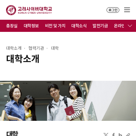
로그인
총장실
대학정보
비전 및 가치
대학소식
발전기금
온라인홍보
대학소개
협력기관
대학
대학소개
대학