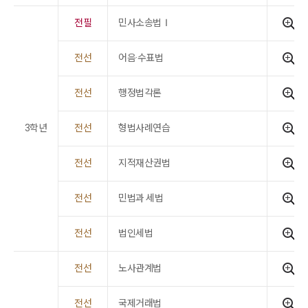
전필
민사소송법Ⅰ
전선
어음·수표법
전선
행정법각론
3학년
전선
형법사례연습
전선
지적재산권법
전선
민법과 세법
전선
법인세법
전선
노사관계법
전선
국제거래법