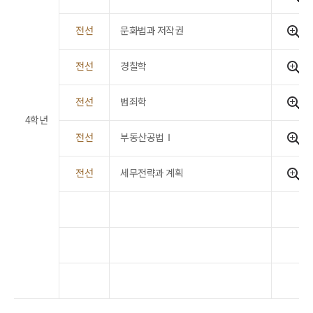
전선
문화법과 저작권
전선
경찰학
전선
범죄학
4학년
전선
부동산공법Ⅰ
전선
세무전략과 계획