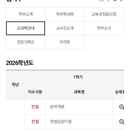
학부소개
학부특성화
교육과정로드맵
교과목안내
교수진소개
학부소식
전문가특강
자격증
2026학년도
1학기
학년
이수구분
과목명
상세정보
전필
법학개론
전필
헌법일반이론