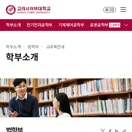
로그인
학부소개
전기전자공학부
기계제어공학부
로봇공학부
컴
신설학부
학부소개
법학부
교과목안내
학부소개
법학부