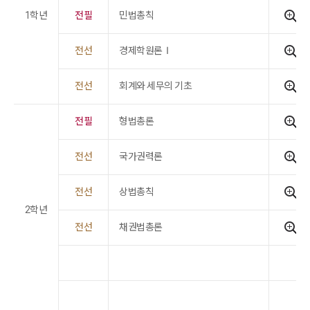
1학년
전필
민법총칙
전선
경제학원론Ⅰ
전선
회계와 세무의 기초
전필
형법총론
전선
국가권력론
전선
상법총칙
2학년
전선
채권법총론