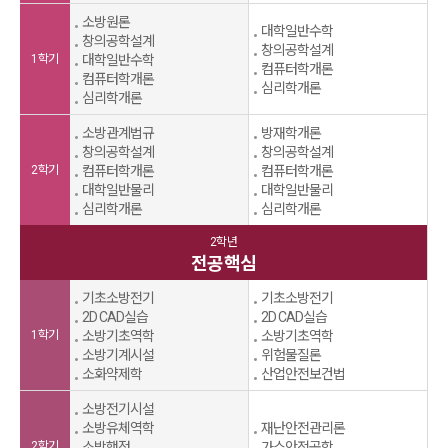
소방원론
대학일반수학
창의공학설계
창의공학설계
1학기
대학일반수학
컴퓨터학개론
컴퓨터학개론
심리학개론
심리학개론
소방관계법규
방재학개론
창의공학설계
창의공학설계
2학기
컴퓨터학개론
컴퓨터학개론
대학일반물리
대학일반물리
심리학개론
심리학개론
2학년
전공핵심
기초소방전기
기초소방전기
2D CAD실습
2D CAD실습
1학기
소방기초역학
소방기초역학
소방기계시설
위험물질론
소화약제학
산업안전보건법
소방전기시설
소방유체역학
재난안전관리론
2학기
소방행정
가스안전공학