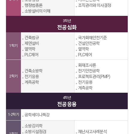
행정법총론
조직관리와 의사결정
소방설비의 이해
3학년
전공심화
건축법규
국가화재안전기준
제연설비
건설안전공학
1학기
열역학
열역학
PLC제어
PLC제어
화재조사론
건축소방학
전기안전공학
2학기
전기응용
프로젝트관리(PMP)
계측공학
전기응용
계측공학
4학년
전공응용
1-2학기
공학세미나특강
소방감리학
소방시설점검
재난사고사례분석