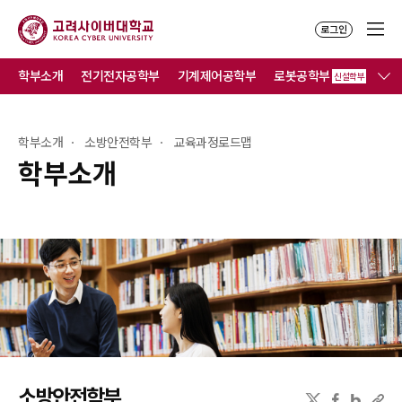
로그인
학부소개
전기전자공학부
기계제어공학부
로봇공학부
컴
신설학부
학부소개
소방안전학부
교육과정로드맵
학부소개
소방안전학부