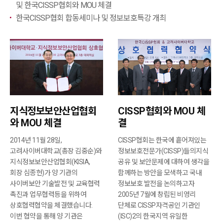
및 한국CISSP협회와 MOU 체결
한국CISSP협회 합동세미나 및 정보보호특강 개최
지식정보보안산업협회
CISSP협회와 MOU 체
와 MOU 체결
결
2014년 11월 28일,
CISSP협회는 한국에 흩어져있는
고려사이버대학교(총장 김중순)와
정보보호전문가(CISSP)들의지식
지식정보보안산업협회(KISIA,
공유 및 보안문제에 대하여 생각을
회장 심종헌)가 양 기관의
함께하는 방안을 모색하고 국내
사이버보안 기술발전 및 교육협력
정보보호 발전을 논의하고자
촉진과 업무협력등을 위하여
2005년 7월에 창립된 비영리
상호협력협약을 체결했습니다.
단체로 CISSP자격공인 기관인
이번 협약을 통해 양 기관은
(ISC)2의 한국지역 유일한