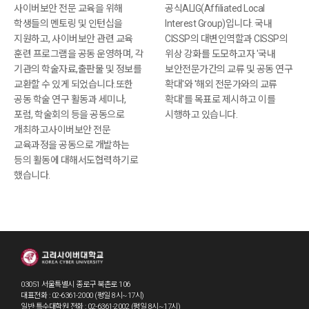
사이버보안 전문 교육을 위해
공식ALIG(Affiliated Local
학생들의 멘토링 및 인턴십을
Interest Group)입니다. 국내
지원하고, 사이버보안 관련 교육
CISSP의 대변인역할과 CISSP의
훈련 프로그램을 공동 운영하며, 각
위상 강화를 도모하고자 '국내
기관의 학술자료,출판물 및 정보를
보안전문가간의 교류 및 공동 연구
교환할 수 있게 되었습니다.또한
확대'와 '해외 전문가와의 교류
공동 학술 연구 활동과 세미나,
확대'를 목표로 제시하고 이를
포럼, 학술회의 등을 공동으로
시행하고 있습니다.
개최하고사이버보안 전문
교육과정을 공동으로 개발하는
등의 활동에 대해서도협력하기로
했습니다.
03051 서울특별시 종로구 북촌로 106
대표전화 : 02-6361-2000 (평일 8시~17시)
일반·특수대학원 전화 : 02-6361-2002 (평일 8시~17시)