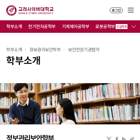
로그인
학부소개
전기전자공학부
기계제어공학부
로봇공학부
컴
신설학부
학부소개
정보관리보안학부
보안전문기관협약
학부소개
정보관리보안학부