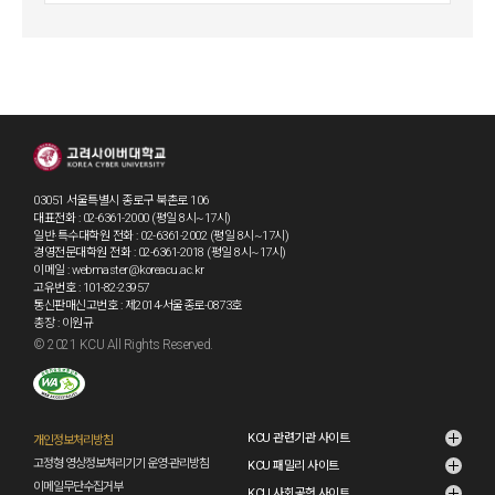
아직도 변화와 도전이 두려워 고민하고 계시다면, 고려사이버대
학교 화정교양학부는 그 변화를 준비하고 실천하기에 가장 적합
한 공간이 될 것입니다. 여러분의 배움과 성장을 언제나 진심으
로 응원합니다.
03051 서울특별시 종로구 북촌로 106
대표전화 : 02-6361-2000 (평일 8시~17시)
일반·특수대학원 전화 : 02-6361-2002 (평일 8시~17시)
경영전문대학원 전화 : 02-6361-2018 (평일 8시~17시)
이메일 : webmaster@koreacu.ac.kr
고유번호 : 101-82-23957
통신판매신고번호 : 제2014-서울종로-0873호
총장 : 이원규
© 2021 KCU All Rights Reserved.
KCU 관련기관 사이트
개인정보처리방침
고정형 영상정보처리기기 운영·관리방침
KCU 패밀리 사이트
이메일무단수집거부
KCU 사회공헌 사이트