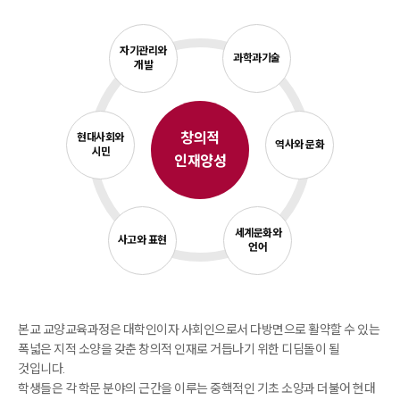
할 수 있습니다.고려사이버대학교 6CORE 핵심역량을 진단하
여 보완이 필요한 역량을 파악한 뒤 창의, 융합, 자기주도, 실천,
자기관리와
소통, 공동체 역량을 강화할 수 있는 관련 교양과목을 체계적으
과학과기술
개발
로 학습할 수 있습니다.
아울러 과학과 기술, 역사와 문화, 세계문화와 언어, 사고와 표현,
현대사회와 시민, 자기관리와 개발 등 주제별로도 교양과목을
구성하여, 핵심역량과 관심 주제를 입체적으로 성장시키고자 합
창의적
현대사회와
역사와 문화
니다.
시민
인재양성
화정교양학부는 우리 대학의 비전, 가치 교육이념, 인재상을 관
통하여 설계된 교육과정입니다. 고려사이버대학교 학생이라면
관심을 가지고 배움의 가능성을 넓히고, 성장의 발판을 마련하
시기 바랍니다.
세계문화와
사고와 표현
언어
| 화정교양학부의 교육과정은 어떻게 진행되나요?
화정교양학부는 대학인의 기초와 고려사이버대학교 인재상 구
현을 위해 교육과정을 설계하였습니다. 우리대학에 신입학 하신
경우에는 졸업하기 위해서 27학점 이상의 교양 과목을 이수해
본교 교양교육과정은 대학인이자 사회인으로서 다방면으로 활약할 수 있는
야 합니다.
폭넓은 지적 소양을 갖춘 창의적 인재로 거듭나기 위한 디딤돌이 될
2학년 편입생은 15학점을 이수해야 하고, 3학년 편입생은 교양
것입니다.
과목을 이수해야하는 필수 요건은 없습니다.
학생들은 각 학문 분야의 근간을 이루는 중핵적인 기초 소양과 더불어 현대