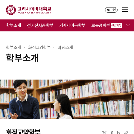
로그인
학부소개
전기전자공학부
기계제어공학부
로봇공학부
컴
신설학부
학부소개
화정교양학부
과정소개
학부소개
화정교양학부