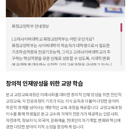
화정교양학부 안내영상
| 고려사이버대학교 화정교양학부는 어떤 곳인가요?
화정교양학부는 사이버대학의 학습자가 대학생으로서 필요한
기초학습역량과 전공기초능력, 그리고 고려사이버대학교가 추
구하는 핵심역량을 갖춘 인재로 성장할 수 있도록, 시대적 변화
에 유연하게 대응하는 실천적 교양 교육과정을 구성하고 있습니
다.
먼저, 대학 수업에 필요한 지식, 기술, 태도를 함양하여 대학생활
창의적 인재양성을 위한 교양 학습
과 학습에 적응하기 위해서는 ‘대학기초’ 영역의 논리적 사고, 대
학생활을 위한 읽기와 쓰기, 사이버대학의 첫걸음이 도움이 될
본교 교양교육과정은 미래사회를 대비한 창의적 인재 양성을 위한 전인적
것입니다.
교양교육, 각 전공과정의 기초가 되는 지식 습득과 더불어 다양한 분야의
공학계열 입학자의 경우 ‘공학기초’ 영역의대학일반수학, 대학
학문적 경계를 넘어서는 개방적인 교육 과정을 제공합니다. 교양교육과정
일반물리, SW코딩의 기초, 과학의 이해를 수강하여 전공학습의
이수를 통해 학생들은 본교 교수와 각계의 전문가가 제공하는 인문사회,
기초를 마련할 수 있습니다.
자연과학, 정보지식, 외국어, 문화예술, 현대인의 자기개발, 변화와 혁신에
관한 다양한 분야의 지적 소양을 함양하게 됩니다.
또한, 본인의 핵심역량 수준과 관심사에 따라 교양과목을 선택