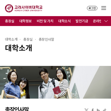
로그인
총장실
대학정보
비전 및 가치
대학소식
발전기금
온라인홍보
대학소개
총장실
총장인사말
대학소개
총장인사말