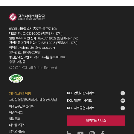
03051 서울특별시 종로구 북촌로 106
대표전화 : 02-6361-2000 (평일 8시~17시)
일반·특수대학원 전화 : 02-6361-2002 (평일 8시~17시)
경영전문대학원 전화 : 02-6361-2018 (평일 8시~17시)
이메일 : webmaster@koreacu.ac.kr
고유번호 : 101-82-23957
통신판매신고번호 : 제2014-서울종로-0873호
총장 : 이원규
© 2021 KCU All Rights Reserved.
KCU 관련기관 사이트
개인정보처리방침
고정형 영상정보처리기기 운영·관리방침
KCU 패밀리 사이트
이메일무단수집거부
KCU 사회공헌 사이트
예결산공고
입찰공고
원격지원서비스
대학정보공시
찾아오시는길