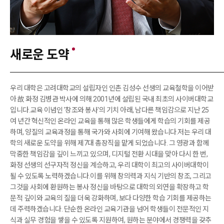
새로운 도약
우리 대학은 고려대학교의 설립자인 인촌 김성수 선생의 교육철학을 이어받
아 故 화정 김병관 박사에 의해 2001년에 설립된 국내 최초의 사이버대학교
입니다.
교육 이념인 '창조와 봉사'의 기치 아래, 남다른 책임감으로 지난 25
여 년간 혁신적인 온라인 교육을 통해 많은 학생들에게 학습의 기회를 제공
하며, 양질의 교육과정을 통해 국가와 사회에 기여해 왔습니다.
저는 우리 대
학의 새로운 도약을 위해 제7대 총장직을 맡게 되었습니다. 그 영광과 함께
막중한 책임감을 깊이 느끼고 있으며, 디지털 전환 시대을 맞아 다시 한 번,
화정 선생의 선구자적 정신을 계승하고, 우리 대학이 최고의 사이버대학이
될 수 있도록 노력하겠습니다.
이를 위해 창의력과 지식 기반의 창조, 그리고
그것을 사회에 환원하는 봉사 정신을 바탕으로 대학의 외연을 확장하고 학
문적 깊이와 교육의 질을 더욱 강화하며, 보다 다양한 학습 기회를 제공하는
데 주력하겠습니다. 단순한 온라인 교육기관을 넘어 학생들이 전문적인 지
식과 실무 경험을 쌓을 수 있도록 지원하여, 원하는 분야에서 경쟁력을 갖추