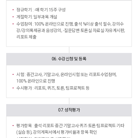
정규학기 : -매 학기 15주 구성
계절학기: 일부과목 개설
수업참여 : 100% 온라인으로 진행, 출석 ¾이상 출석 필수,
강의수
강/강의록제공과 음성강의, -질문답변·토론실·자료실·자유게시판,
리포트 제출
06. 수강신청 및 등록
시험 : 중간고사, 기말고사, 온라인시험 또는 리포트수업참여,
100% 온라인으로 진행
수시평가 : 리포트, 퀴즈, 토론, 팀프로젝트 등
07. 성적평가
평가항목 : 출석·리포트·중간·기말고사·퀴즈·토론·팀프로젝트·
기타
(실습 등), 강의계획서에서 평가비율과 항목 확인