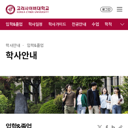
로그인
입학&졸업
학사일정
학사가이드
전공안내
수업
학적
졸업
학사안내
입학&졸업
학사안내
입학&졸업