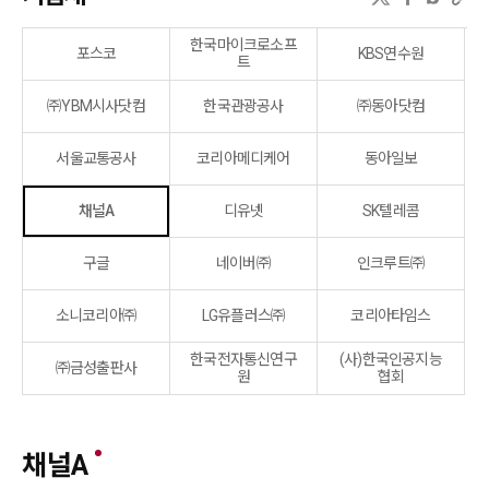
한국마이크로소프
포스코
KBS연수원
트
㈜YBM시사닷컴
한국관광공사
㈜동아닷컴
서울교통공사
코리아메디케어
동아일보
채널A
디유넷
SK텔레콤
구글
네이버㈜
인크루트㈜
소니코리아㈜
LG유플러스㈜
코리아타임스
한국전자통신연구
(사)한국인공지능
㈜금성출판사
원
협회
채널A