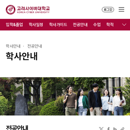
로그인
입학&졸업
학사일정
학사가이드
전공안내
수업
학적
졸업
학사안내
전공안내
학사안내
전공안내