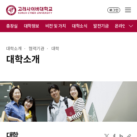
로그인
총장실
대학정보
비전 및 가치
대학소식
발전기금
온라인홍보
대학소개
협력기관
대학
대학소개
대학