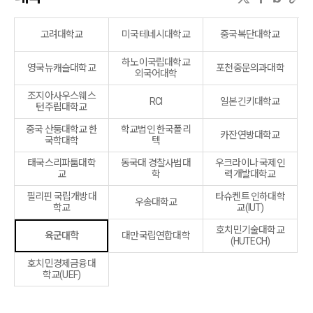
고려대학교
미국테네시대학교
중국복단대학교
하노이국립대학교
영국뉴캐슬대학교
포천중문의과대학
외국어대학
조지아사우스웨스
RCI
일본긴키대학교
턴주립대학교
중국 산둥대학교 한
학교법인 한국폴리
카잔연방대학교
국학대학
텍
태국스리파툼대학
동국대 경찰사법대
우크라이나 국제인
교
학
력개발대학교
필리핀 국립개방대
타슈켄트 인하대학
우송대학교
학교
교(IUT)
호치민기술대학교
육군대학
대만국립연합대학
(HUTECH)
호치민경제금융대
학교(UEF)