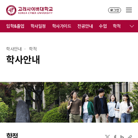
로그인
입학&졸업
학사일정
학사가이드
전공안내
수업
학적
졸업
학사안내
학적
학사안내
학적