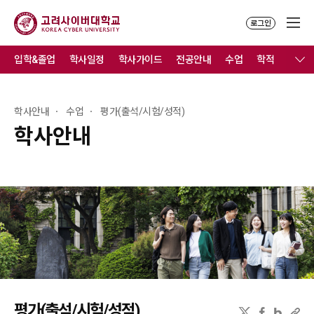
로그인
입학&졸업
학사일정
학사가이드
전공안내
수업
학적
졸업
학사안내
수업
평가(출석/시험/성적)
학사안내
평가(출석/시험/성적)