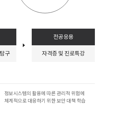
산업혁명 시대의 요구에 부응하고자
.
 : 정보관리보안학부만의 특장점은
가요?
전공응용
 교수 : 우리 학부는 전문적인 전임
과 더불어 고려대학교 정보보호대
 탐구
자격증 및 진로특강
출신의 전문 강사진들이 함께 강의를
있습니다.이론과 실무를 균형 있게
정으로 구성하여,화면설명
리보안학부-CUK공학교육센터-보
-보안관리-사이버안보
정보시스템의 활용에 따른 관리적 위험에
체계적으로 대응하기 위한 보안 대책 학습
관리보안학부 교육과정 흐름도]
공기초 - 학습멘토링
전공핵심 - 기초이론 및 실무수업
공심화 - 응용 및 확장 분야 탐구
공응용 - 자격증 및 진로특강