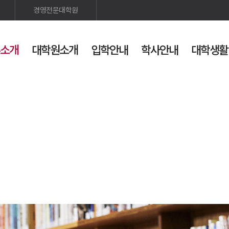
경영전문대학원
소개
대학원소개
입학안내
학사안내
대학생활
인스타
발전기금
검색
사이트맵