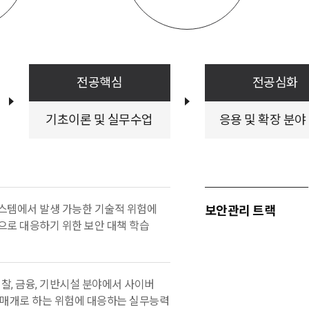
4차 
합니다
질문2
무엇인
전공핵심
전공심화
오수길
교수진
기초이론 및 실무수업
응용 및 확장 분야
학원 
하고 
교육과
정보관
스템에서 발생 가능한 기술적 위험에
안기술
보안관리 트랙
로 대응하기 위한 보안 대책 학습
[정보
1. 전
2. 
3. 전
경찰, 금융, 기반시설 분야에서 사이버
4. 전
 매개로 하는 위험에 대응하는 실무능력