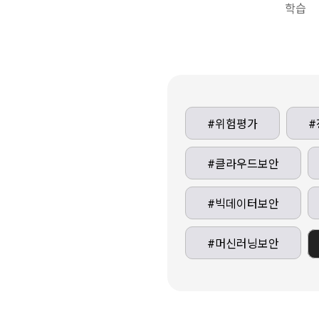
학습
#위험평가
#
#클라우드보안
#빅데이터보안
#머신러닝보안