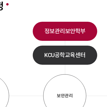
가 서
정
세상을
이러한
이끌기
터, 
정보관리보안학부
보통신
이 4
되는 
탕으로
KCU공학교육센터
촉진하
요소인
중요하게
인에 
보와 
한 노
리보안
보안관리
영, 
정보시