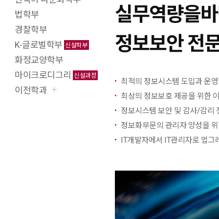
실무역량을바
법학부
경찰학부
정보보안 전문
K-글로벌학부
신설학부
화정교양학부
마이크로디그리
신설과정
최적의 정보시스템 도입과 운영
이전학과
최상의 정보보호 제공을 위한 
정보시스템 보안 및 감사/감리
정보화부문의 관리자 양성을 위
IT개발자에서 IT관리자로 업그