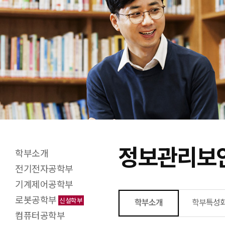
정보관리보
학부소개
X(트위터)
페이스북
네이버블로그
URL 복사
프린트
전기전자공학부
기계제어공학부
로봇공학부
신설학부
학부소개
학부특성
컴퓨터공학부