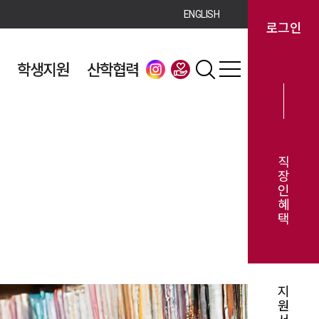
ENGLISH
로그인
학생지원
산학협력
직
장
인
혜
택
지
원