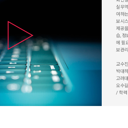
실무역
여하는
보시스
제공을
습, 
에 필
보관
교수
박대하 
고려대
오수길
/ 학
질문1
을 배
박대하