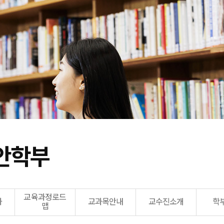
안학부
교육과정로드
화
교과목안내
교수진소개
학
맵