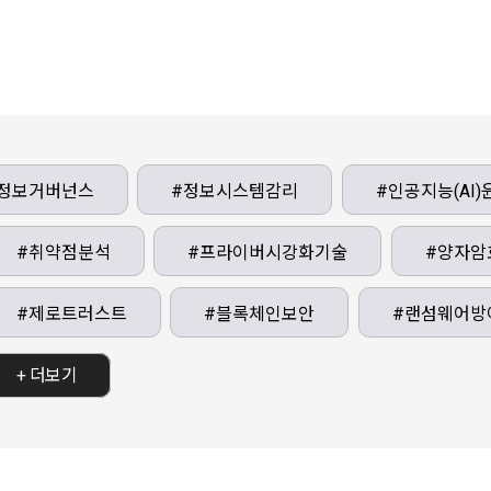
고등학
과 실
고 있
하고 
들도 
업무와
정보거버넌스
#정보시스템감리
#인공지능(AI)
싶은 
더 많
#취약점분석
#프라이버시강화기술
#양자암
육도 
우리 
를 대
#제로트러스트
#블록체인보안
#랜섬웨어방
보호 
MOU
+ 더보기
양한 
니다.
을 하
학에 