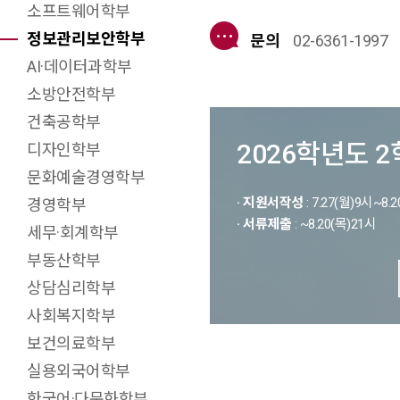
소프트웨어학부
정보관리보안학부
문의
02-6361-1997
AI·데이터과학부
소방안전학부
건축공학부
2026학년도 
디자인학부
문화예술경영학부
· 지원서작성
: 7.27(월)9시~8.
경영학부
· 서류제출
: ~8.20(목)21시
세무·회계학부
부동산학부
상담심리학부
사회복지학부
보건의료학부
실용외국어학부
한국어·다문화학부