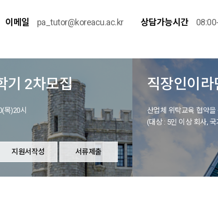
이메일
pa_tutor@koreacu.ac.kr
상담가능시간
08:00
2학기 2차모집
직장인이라
20(목)20시
산업체 위탁교육 협약을
(대상 : 5인 이상 회사,
지원서작성
서류제출