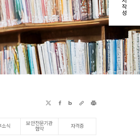
서
작
성
보안전문기관
부소식
자격증
협약