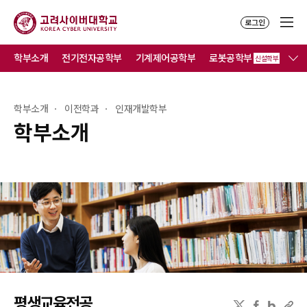
로그인
학부소개
전기전자공학부
기계제어공학부
로봇공학부
컴
신설학부
학부소개
이전학과
인재개발학부
학부소개
평생교육전공