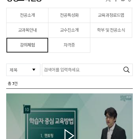
전공소개
전공특성화
교육과정로드맵
교과목안내
교수진소개
학부 및 전공소식
강의체험
자격증
검색
총
7
건