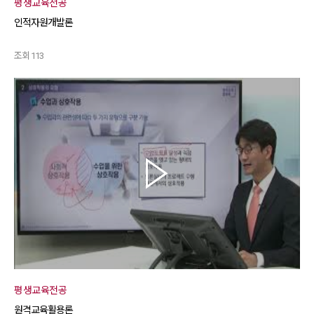
평생교육전공
인적자원개발론
조회 113
평생교육전공
원격교육활용론