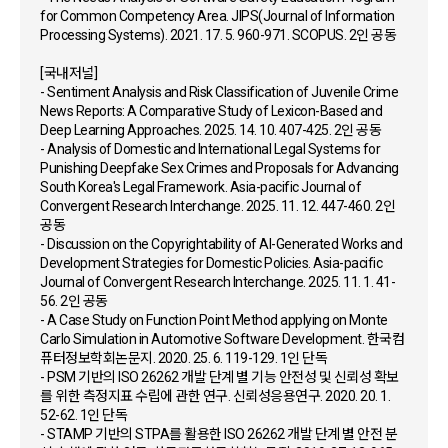
for Common Competency Area. JIPS(Journal of Information
Processing Systems). 2021. 17. 5. 960-971. SCOPUS. 2인 공동
[국내저널]
- Sentiment Analysis and Risk Classification of Juvenile Crime
News Reports: A Comparative Study of Lexicon-Based and
Deep Learning Approaches. 2025. 14. 10. 407-425. 2인 공동
- Analysis of Domestic and International Legal Systems for
Punishing Deepfake Sex Crimes and Proposals for Advancing
South Korea's Legal Framework. Asia-pacific Journal of
Convergent Research Interchange. 2025. 11. 12. 447-460. 2인
공동
- Discussion on the Copyrightability of AI-Generated Works and
Development Strategies for Domestic Policies. Asia-pacific
Journal of Convergent Research Interchange. 2025. 11. 1. 41-
56. 2인 공동
- A Case Study on Function Point Method applying on Monte
Carlo Simulation in Automotive Software Development. 한국컴
퓨터정보학회논문지. 2020. 25. 6. 119-129. 1인 단독
- PSM 기반의 ISO 26262 개발 단계 별 기능 안전성 및 신뢰성 확보
를 위한 측정지표 수립에 관한 연구. 신뢰성응용연구. 2020. 20. 1.
52-62. 1인 단독
- STAMP 기반의 STPA를 활용한 ISO 26262 개발 단계 별 안전 분