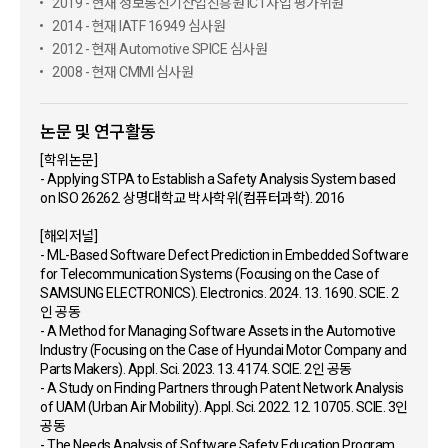
2019 - 현재 정보통신기산업진흥원 ICT사업 평가위원
2014 - 현재 IATF 16949 심사원
2012 - 현재 Automotive SPICE 심사원
2008 - 현재 CMMI 심사원
논문 및 연구활동
[학위논문]
- Applying STPA to Establish a Safety Analysis System based
on ISO 26262. 상명대학교 박사학위(컴퓨터과학). 2016
[해외저널]
- ML-Based Software Defect Prediction in Embedded Software
for Telecommunication Systems (Focusing on the Case of
SAMSUNG ELECTRONICS). Electronics. 2024. 13. 1690. SCIE. 2
인 공동
- A Method for Managing Software Assets in the Automotive
Industry (Focusing on the Case of Hyundai Motor Company and
Parts Makers). Appl. Sci. 2023. 13. 4174. SCIE. 2인 공동
- A Study on Finding Partners through Patent Network Analysis
of UAM (Urban Air Mobility). Appl. Sci. 2022. 12. 10705. SCIE. 3인
공동
- The Needs Analysis of Software Safety Education Program