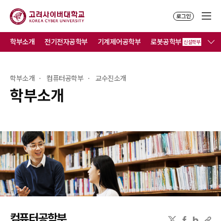
로그인
학부소개
전기전자공학부
기계제어공학부
로봇공학부
컴
신설학부
학부소개
컴퓨터공학부
교수진소개
학부소개
컴퓨터공학부