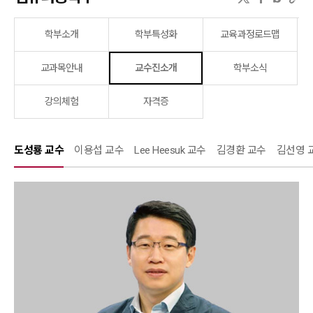
학부소개
학부특성화
교육과정로드맵
교과목안내
교수진소개
학부소식
강의체험
자격증
도성룡 교수
이용섭 교수
Lee Heesuk 교수
김경환 교수
김선영 