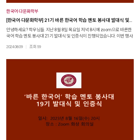
한국어·다문화학부
[한국어·다문화학부] 21기 바른 한국어 학습 멘토 봉사대 발대식 및 인증식
안녕하세요? 학우님들. 지난 8월 8일 목요일 저녁 8시에 zoom으로 바른한
국어 학습 멘토 봉사대 21기 발대식 및 인증식이 진행되었습니다. 이번 행사
에는 남은경, 이선영 교수님, 변경옥 튜터 선생님 외에 많은 멘토 분들이 참여
2024.08.09
조회 59
를 하여 자리를 빛내 주셨습니다. 21기 임명장 대상자는 다음과 같습니다. 앞
으로 활동을 응원합니다. 김명숙, 김문희, 김선희, 김연희, 김현경
(201831472), 신은숙, 안혜영, 오경미, 우인제, 이지영, 이은영, 이형희, 진성
일, 황태용 이날 인증서를 받으신 분들입니다. 축하 드립니다. 오유빈, 이은
지, 정연주, 진정화, 백다윤, 김영일, 김지은, 유화진, 이지영, 정주영, 황혜영,
강주연, 김명숙, 김문희, 김병완, 김혜성, 이계원, 이시연, 이애자, 장동원, 정귀
연, 황태용, 김현경(201831472), 김현경(2021302221) 변경옥 튜터 선생
님의 진행으로 평가회의 시간도 가졌는데요. 많은 멘토 분들이 활동을 하시
면서 느꼈던 점, 배운 점, 주의해야 할 점은 무엇인지를 알 수 있었던 유익한
시간이었습니다. 이날 행사를 준비해 주신 남은경 교수님, 변경옥 튜터 선생
님 감사합니다. 그리고 늦은 시간에 시간을 내어 참여해 주신 모든 분들 감사
드립니다. 바른한국어 봉사대 활동을 응원합니다 .