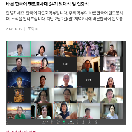
바른 한국어 멘토봉사대 24기 발대식 및 인증식
안녕하세요. 한국어·다문화학부입니다. 우리 학부의 ‘바른한국어 멘토봉사
대’ 소식을 알려드립니다. 지난 2월 2일(월) 저녁 8시에 바른한국어 멘토봉
사대 24기의 발대식이 있었습니다. ‘바른 한국어 멘토봉사대’는 6개월간의
2026.02.06
조회 81
봉사를 기본으로 하며, 일대일로 외국인을 대상으로 한국어교육 봉사를 하
는 것 입니다. 우리 봉사대 멘토들은 외국인 멘티에게 읽기, 쓰기, 말하기, 토
픽 등 멘티가 원하는 것을 교육해 주고 있습니다. 이번 발대식에서는 총 45
명이 임명장을 받고 봉사를 시작하였고, 인증식에서는 25명의 봉사자가 그
동안의 활동에 대한 봉사인증서를 받았습니다. 인증서를 받으신 학우님들
모두 고생 많으셨습니다. 새롭게 바른한국어 멘토로서 활동을 시작하시는
학우님들, 응원합니다!