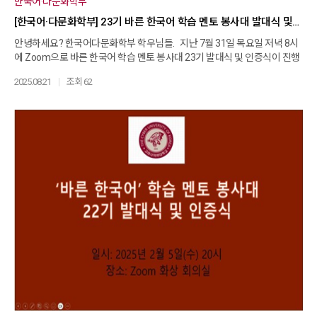
한국어·다문화학부
[한국어·다문화학부] 23기 바른 한국어 학습 멘토 봉사대 발대식 및 인증식
안녕하세요? 한국어다문화학부 학우님들. 지난 7월 31일 목요일 저녁 8시
에 Zoom으로 바른 한국어 학습 멘토 봉사대 23기 발대식 및 인증식이 진행
되었습니다. 본 행사에서 외국인을 대상으로 일대일 한국어교육 봉사를 시
2025.08.21
조회 62
작하는 23기 바른 한국어 학습 멘토는 임명장을 받고, 또한 지난 6개월간의
봉사활동을 성실히 마친 기존의 멘토는 봉사 인증서를 받았습니다. 이번 행
사에는 남은경, 이선영 교수님, 나혜린 튜터 선생님 외에 많은 멘토 분들이 참
여를 하여 자리를 빛내 주셨습니다. 23기 임명장 대상자는 총 34인으로 신
임 멘토 11인과 연임 멘토 23인을 포함하여 다음과 같습니다. 앞으로의 활동
을 응원합니다. [신임] 강지혜 김현경(20학번) 김현경(21학번) 김효헌 박유
이 서메리성 장혜지 정민정 조남희 조지형 하명자 [연임] 김남희 김명숙 김
보경 김선희 김영대 김혜성 손미정 송희지 안성열 안혜영 우인제 윤아영 이
계원 이나경 이정란 이형희 임경택 장동원 정주영 조회미 진성일 진정화 황
태용 이날 지난 6개월간의 봉사활동에 대한 인증서를 받으신 분은 총 29인
입니다. 축하드립니다. 진정화 김지은 정주영 이지영 김혜성 정귀연 김명숙
김남희 김선희 김영대 박형진 송영현 송희지 신동복 신동운 심연주 안성열
우인제 이계원 이나경 이영미 이형희 임경택 장동원 정진영 조회미 홍미숙
홍순창 황태용 평가회의 시간도 가졌는데요. 멘토 분들이 활동을 하시면서
느꼈던 점, 배운 점, 주의해야 할 점은 무엇인지를 알 수 있었던 유익한 시간
이었습니다. 이날 행사를 준비해 주신 남은경 교수님, 나혜린 튜터 선생님 감
사합니다. 그리고 늦은 시간에 시간을 내어 참여해 주신 모든 분들 감사드립