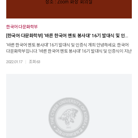
한국어·다문화학부
[​한국어·다문화학부] ‘바른 한국어 멘토 봉사대’ 16기 발대식 및 인증식 개최
‘바른 한국어 멘토 봉사대’ 16기 발대식 및 인증식 개최 안녕하세요. 한국어·
다문화학부입니다. ‘바른 한국어 멘토 봉사대’ 16기 발대식 및 인증식이 지난
2021년 12월 18일(토) 저녁에 Zoom 화상회의로 개최되었습니다. 이번 인
2022.01.17
조회 63
증식에서는 지난 6개월 간 열심히 한국어교육 봉사를 한 19인이 봉사활동
인증서를 받았고, 신임 16기 멘토로는 7인이 봉사를 시작하게 되었습니다.
비록 온라인 화상회의로 행사를 진행했으나, 3인의 학부 전임교수들과 참가
학생들 모두 오프라인 행사와 다름없이 모든 순서에 적극적으로 참여하였습
니다. 봉사대 운영간사를 맡고 있은 홍현민 튜터의 사회로 행사가 진행되었
는데, 남은경 교수님은 바른 한국어 봉사대의 활동 취지와 연혁에 대해 소개
해주셨고, 이기태 교수님은 봉사활동의 가치에 대해서 말씀해주셨습니다.
이선영 교수님께서는 과거 대학시절의 일대일 한국어봉사로 말미암아 지금
의 한국어교육 교수가 되게 되었다는 경험담을 이야기하시면서, 멘토들의
이번 봉사활동에 대해 격려사를 해주셨습니다. 그 뒤 인증식과 임명식 순서
가 이어져, 봉사를 성실히 마친 학생은 인증서를 수여받았고, 신임 멘토는 임
명장을 받았습니다. 이번에 활동 인증서를 받은 선배 멘토들은 자신의 활동
소감 및 제언>을 준비하여 발표하며, 후배들을 위해 효과적인 일대일 교육