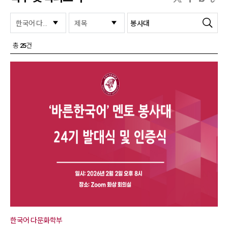
검색
총
25
건
한국어·다문화학부