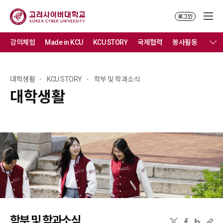
로그인
강의체험
Made in KCU
KCU STORY
국제협력
봉사활동
문화
대학생활
KCU STORY
학부 및 학과소식
대학생활
학부 및 학과소식