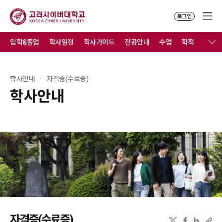
로그인
입학&졸업
학사일정
학사가이드
전공안내
수업
학적
졸업
학사안내
자격증(수료증)
학사안내
자격증(수료증)