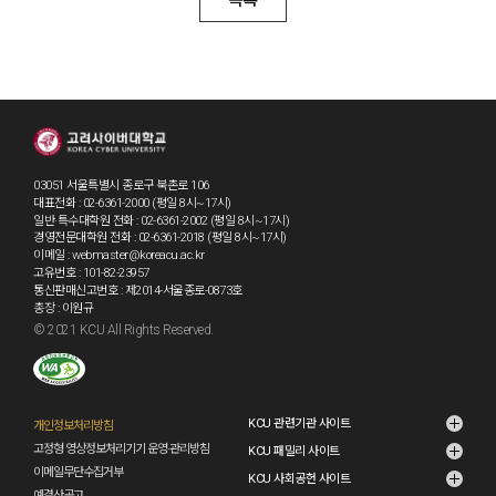
목록
03051 서울특별시 종로구 북촌로 106
대표전화 : 02-6361-2000 (평일 8시~17시)
일반·특수대학원 전화 : 02-6361-2002 (평일 8시~17시)
경영전문대학원 전화 : 02-6361-2018 (평일 8시~17시)
이메일 : webmaster@koreacu.ac.kr
고유번호 : 101-82-23957
통신판매신고번호 : 제2014-서울종로-0873호
총장 : 이원규
© 2021 KCU All Rights Reserved.
KCU 관련기관 사이트
개인정보처리방침
고정형 영상정보처리기기 운영·관리방침
KCU 패밀리 사이트
이메일무단수집거부
KCU 사회공헌 사이트
예결산공고