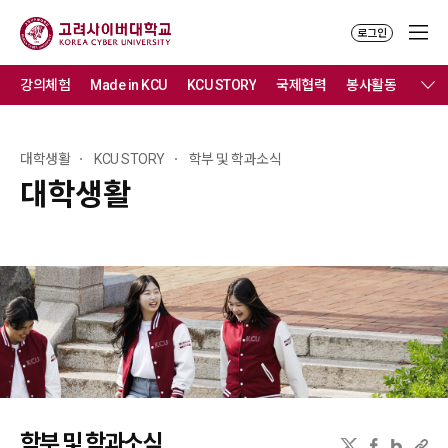
로그인
강의체험
Made in KCU
KCU STORY
국제협력
봉사활동
문화
대학생활
KCU STORY
학부 및 학과소식
대학생활
학부 및 학과소식