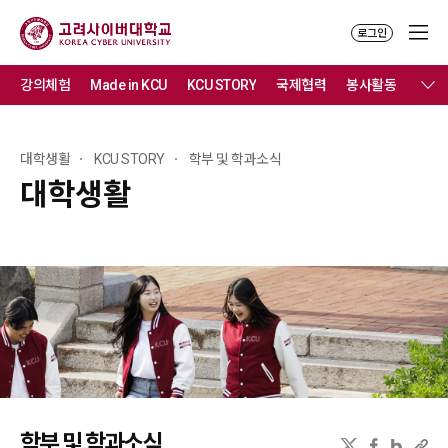
로그인
강의체험
Made in KCU
KCU STORY
국제협력
봉사활동
문화
대학생활
KCU STORY
학부 및 학과소식
대학생활
학부 및 학과소식