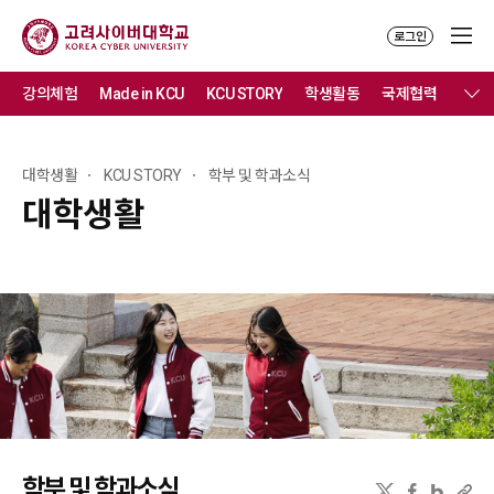
로그인
강의체험
Made in KCU
KCU STORY
학생활동
국제협력
봉사
대학생활
KCU STORY
학부 및 학과소식
대학생활
학부 및 학과소식