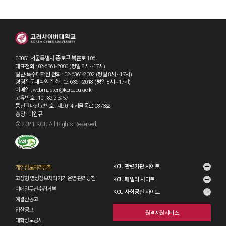
03051 서울특별시 종로구 북촌로 106
대표전화 : 02-6361-2000 (평일 8시~17시)
일반·특수대학원 전화 : 02-6361-2002 (평일 8시~17시)
경영전문대학원 전화 : 02-6361-2018 (평일 8시~17시)
이메일 : webmaster@koreacu.ac.kr
고유번호 : 101-82-23957
통신판매신고번호 : 제2014-서울종로-0873호
총장 : 이원규
© 2021 KCU All Rights Reserved.
KCU 관련기관 사이트
개인정보처리방침
고정형 영상정보처리기기 운영·관리방침
KCU 패밀리 사이트
이메일무단수집거부
KCU 사회공헌 사이트
예결산공고
입찰공고
원격지원서비스
대학정보공시