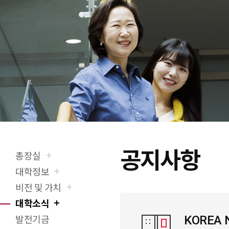
공지사항
총장실
X(트위터)
페이스북
네이버블로그
URL 복사
프린트
대학정보
비전 및 가치
대학소식
KOREA
발전기금