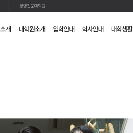
경영전문대학원
소개
대학원소개
입학안내
학사안내
대학생활
인스타
발전기금
검색
사이트맵