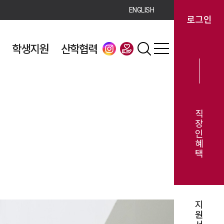
ENGLISH
로그인
학생지원
산학협력
직
장
인
혜
택
지
원