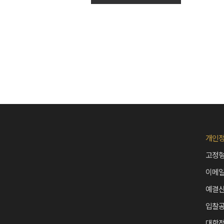
개인
고정형
이메
예결
입찰
대학