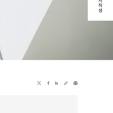
서
작
성